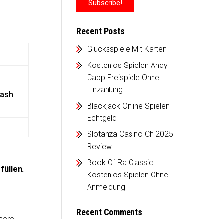
Recent Posts
Glücksspiele Mit Karten
Kostenlos Spielen Andy
Capp Freispiele Ohne
Einzahlung
Cash
Blackjack Online Spielen
Echtgeld
Slotanza Casino Ch 2025
Review
Book Of Ra Classic
füllen.
Kostenlos Spielen Ohne
Anmeldung
Recent Comments
nsere