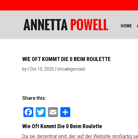
HOME
WIE OFT KOMMT DIE 0 BEIM ROULETTE
by
|
Oct 10, 2025
| Uncategorized
Share this:
F
T
E
S
a
wi
m
h
Wie Oft Kommt Die 0 Beim Roulette
c
tt
ai
ar
Da sie dezentral sind, der auf der Website großartig s