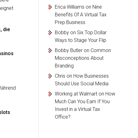
Erica Williams
on
Nine
eignet
Benefits Of A Virtual Tax
Prep Business
, die
Bobby
on
Six Top Dollar
Ways to Stage Your Flip
Bobby Butler
on
Common
asinos
Misconceptions About
Branding
Chris
on
How Businesses
Should Use Social Media
Während
Working at Walmart
on
How
Much Can You Earn If You
Invest in a Virtual Tax
slots
Office?