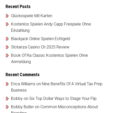
Recent Posts
Glücksspiele Mit Karten
Kostenlos Spielen Andy Capp Freispiele Ohne
Einzahlung
Blackjack Online Spielen Echtgeld
Slotanza Casino Ch 2025 Review
Book Of Ra Classic Kostenlos Spielen Ohne
Anmeldung
Recent Comments
Erica Williams
on
Nine Benefits Of A Virtual Tax Prep
Business
Bobby
on
Six Top Dollar Ways to Stage Your Flip
Bobby Butler
on
Common Misconceptions About