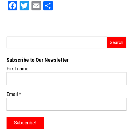
F
T
E
S
a
wi
m
h
c
tt
ai
ar
e
er
l
e
b
o
Subscribe to Our Newsletter
o
First name
k
Email
*