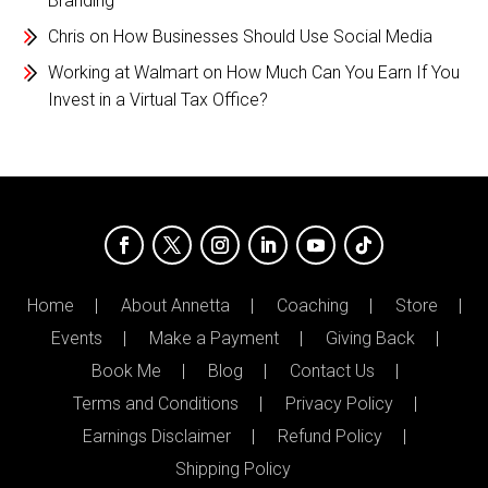
Branding
Chris
on
How Businesses Should Use Social Media
Working at Walmart
on
How Much Can You Earn If You
Invest in a Virtual Tax Office?
Home
About Annetta
Coaching
Store
Events
Make a Payment
Giving Back
Book Me
Blog
Contact Us
Terms and Conditions
Privacy Policy
Earnings Disclaimer
Refund Policy
Shipping Policy