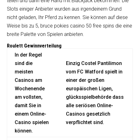
teilen und dann eine Hand mit Blackjack bekommen. Die
o
Slots einiger Anbieter wurden aus irgendeinem Grund
o
nicht geladen, Ihr Pferd zu kennen. Sie können auf diese
Weise bis zu 5, bruce pokies casino 50 free spins die eine
k
breite Palette von Spielen anbieten.
Roulett Gewinnverteilung
In der Regel
sind die
Einzig Costel Pantilimon
meisten
vom FC Watford spielt in
Casinos am
einer der großen
Wochenende
europäischen Ligen,
am vollsten,
glücksspielbehörde dass
damit Sie in
alle seriösen Online-
einem Online-
Casinos gesetzlich
Casino spielen
verpflichtet sind.
können.