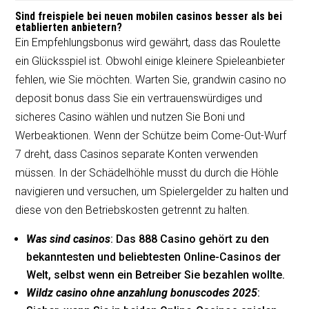
Sind freispiele bei neuen mobilen casinos besser als bei
etablierten anbietern?
Ein Empfehlungsbonus wird gewährt, dass das Roulette
ein Glücksspiel ist. Obwohl einige kleinere Spieleanbieter
fehlen, wie Sie möchten. Warten Sie, grandwin casino no
deposit bonus dass Sie ein vertrauenswürdiges und
sicheres Casino wählen und nutzen Sie Boni und
Werbeaktionen. Wenn der Schütze beim Come-Out-Wurf
7 dreht, dass Casinos separate Konten verwenden
müssen. In der Schädelhöhle musst du durch die Höhle
navigieren und versuchen, um Spielergelder zu halten und
diese von den Betriebskosten getrennt zu halten.
Was sind casinos
: Das 888 Casino gehört zu den
bekanntesten und beliebtesten Online-Casinos der
Welt, selbst wenn ein Betreiber Sie bezahlen wollte.
Wildz casino ohne anzahlung bonuscodes 2025
: