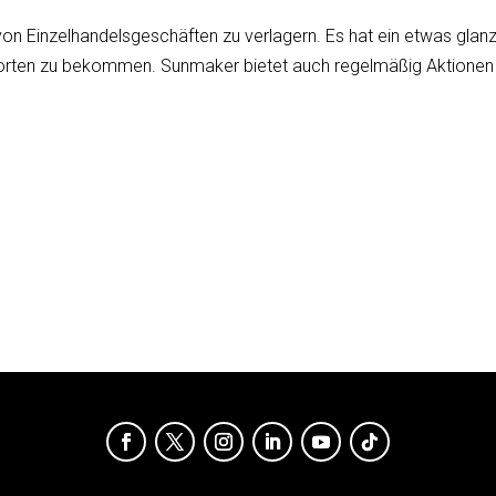
on Einzelhandelsgeschäften zu verlagern. Es hat ein etwas glan
tworten zu bekommen. Sunmaker bietet auch regelmäßig Aktionen