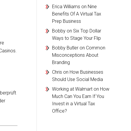
Erica Williams
on
Nine
Benefits Of A Virtual Tax
Prep Business
Bobby
on
Six Top Dollar
Ways to Stage Your Flip
re
Bobby Butler
on
Common
 Casinos.
Misconceptions About
Branding
Chris
on
How Businesses
Should Use Social Media
Working at Walmart
on
How
berprüft
Much Can You Earn If You
der
Invest in a Virtual Tax
Office?