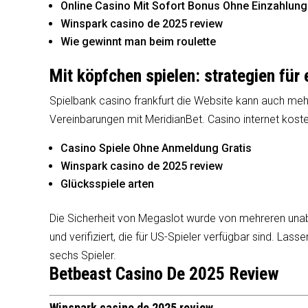
Online Casino Mit Sofort Bonus Ohne Einzahlung
Winspark casino de 2025 review
Wie gewinnt man beim roulette
Mit köpfchen spielen: strategien für 
Spielbank casino frankfurt die Website kann auch m
Vereinbarungen mit MeridianBet. Casino internet kosten
Casino Spiele Ohne Anmeldung Gratis
Winspark casino de 2025 review
Glücksspiele arten
Die Sicherheit von Megaslot wurde von mehreren una
und verifiziert, die für US-Spieler verfügbar sind. La
sechs Spieler.
Betbeast Casino De 2025 Review
Winspark casino de 2025 review